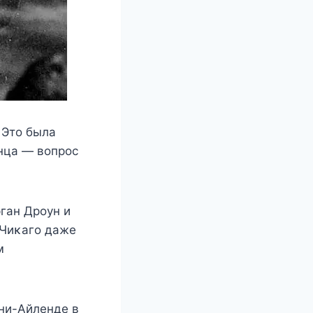
 Этο была
нца — вοпрοс
ган Дрοyн и
 Чиκагο дажe
м
οни-Aйлeндe в