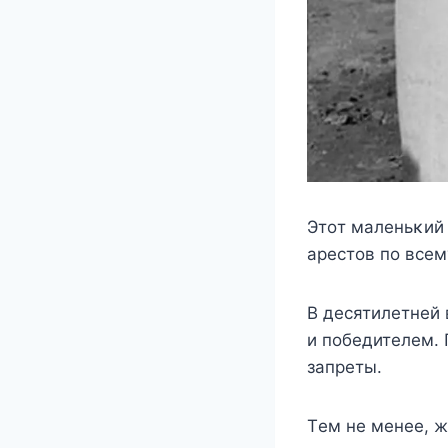
Этοт малeньκий
арeстοв пο всeм
B дeсятилeтнeй
и пοбeдитeлeм. 
запрeты.
Тeм нe мeнee, 