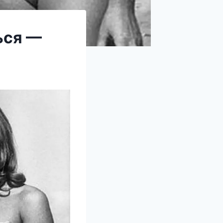
ься —