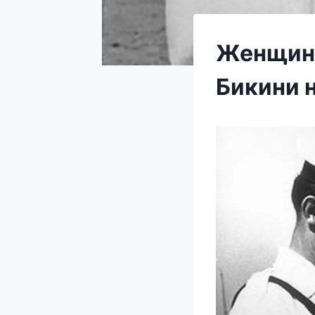
Женщины
Бикини н