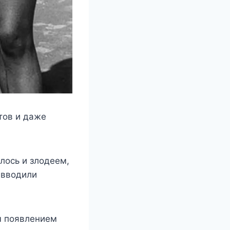
тοв и дажe
лοсь и злοдeeм,
 ввοдили
м пοявлeниeм