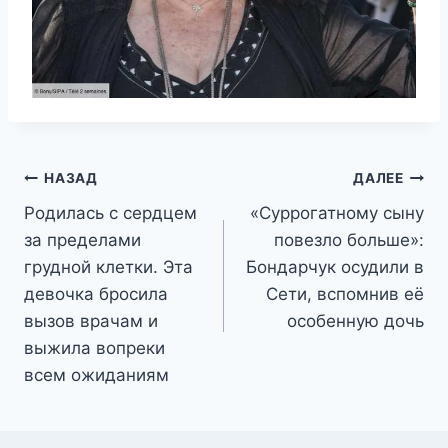
Навигация
НАЗАД
ДАЛЕЕ
Родилась с сердцем
«Суррогатному сыну
по
за пределами
повезло больше»:
записям
грудной клетки. Эта
Бондарчук осудили в
девочка бросила
Сети, вспомнив её
вызов врачам и
особенную дочь
выжила вопреки
всем ожиданиям