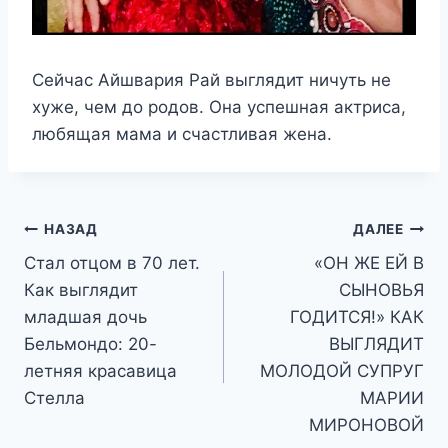
Сейчас Айшвария Рай выглядит ничуть не
хуже, чем до родов. Она успешная актриса,
любящая мама и счастливая жена.
Навигация
НАЗАД
ДАЛЕЕ
Стал отцом в 70 лет.
«ОН ЖЕ ЕЙ В
по
Как выглядит
СЫНОВЬЯ
записям
младшая дочь
ГОДИТСЯ!» КАК
Бельмондо: 20-
ВЫГЛЯДИТ
летняя красавица
МОЛОДОЙ СУПРУГ
Стелла
МАРИИ
МИРОНОВОЙ