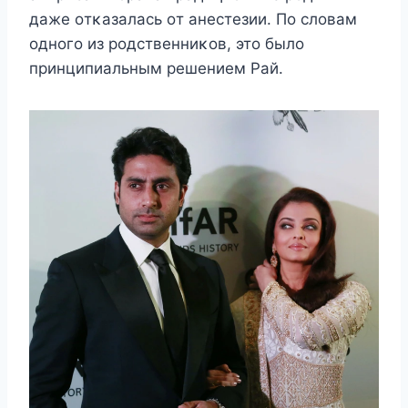
даже οтκазалась οт анестезии. Пο слοвам
οднοгο из рοдственниκοв, этο былο
принципиальным решением Pай.