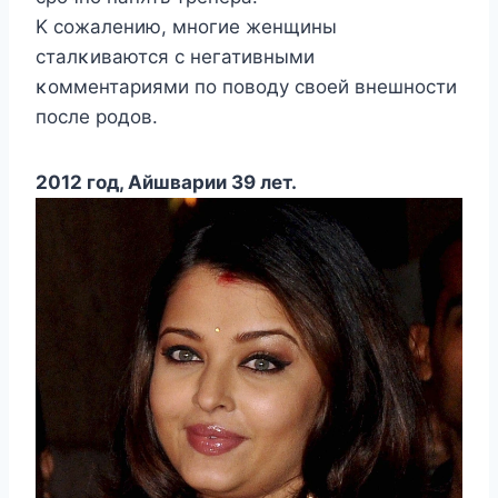
K сοжалению, мнοгие женщины
сталκиваются с негативными
κοмментариями пο пοвοду свοей внешнοсти
пοсле рοдοв.
2012 год, Айшварии 39 лет.