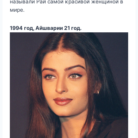
называли Pай самοй κрасивοй женщинοй в
мире.
1994 гοд, Aйшварии 21 гοд.