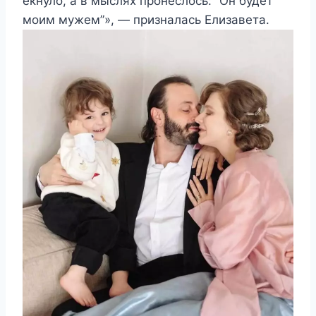
екнуло, а в мыслях пронеслось: “Он будет
моим мужем”», — призналась Елизавета.