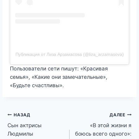
Публикация от Лиза Арзамасова (@liza_arzamasova)
Пользователи сети пишут: «Красивая
семья», «Какие они замечательные»,
«Будьте счастливы».
Навигация
НАЗАД
ДАЛЕЕ
Сын актрисы
«В этой жизни я
по
Людмилы
боюсь всего одного»: