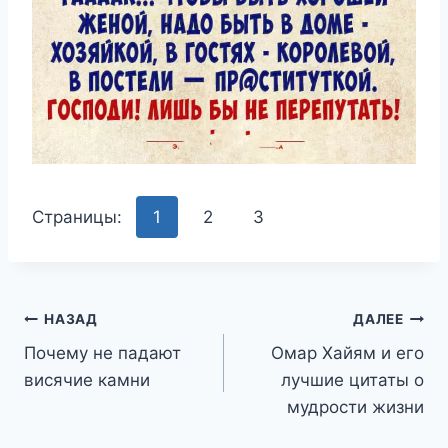
Страницы:
1
2
3
Навигация
НАЗАД
ДАЛЕЕ
Почему не падают
Омар Хайям и его
по
висячие камни
лучшие цитаты о
записям
мудрости жизни