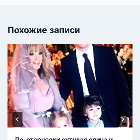
Похожие записи
По-старчески сутулая спина и