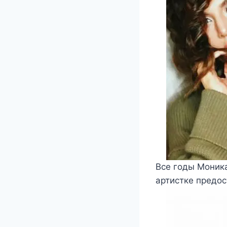
Все годы Моник
артистке предос