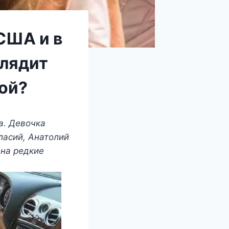
США и в
глядит
ой?
а. Девочка
ласий, Анатолий
 на редкие