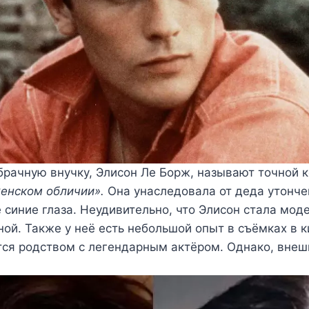
брачную внучку, Элисон Ле Борж, называют точной к
женском обличии».
Она унаследовала от деда утонч
 синие глаза. Неудивительно, что Элисон стала мод
ой. Также у неё есть небольшой опыт в съёмках в к
тся родством с легендарным актёром. Однако, внеш