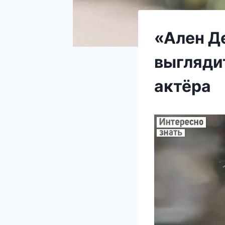
«Ален Д
выгляди
актёра