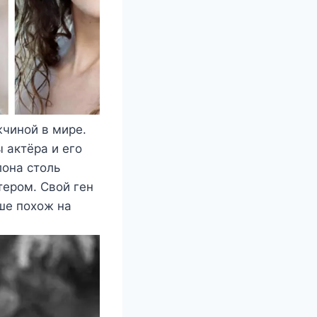
жчиной в мире.
 актёра и его
лона столь
ером. Свой ген
ше похож на