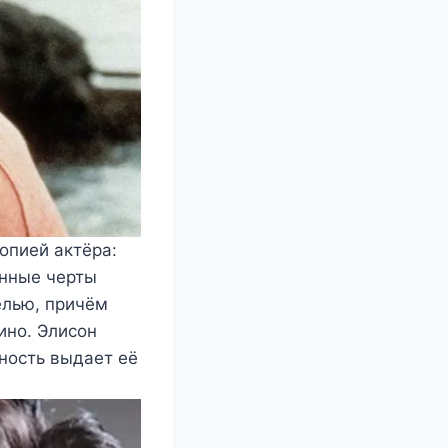
опией актёра:
енные черты
елью, причём
ино. Элисон
ность выдает её