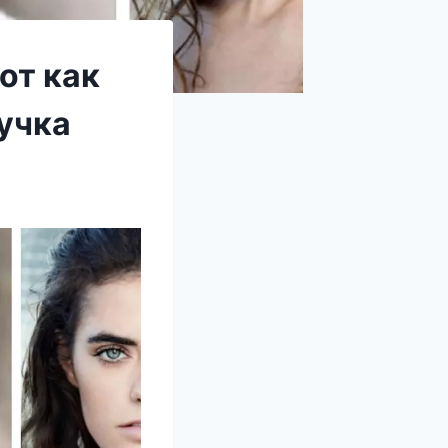
от как
учка