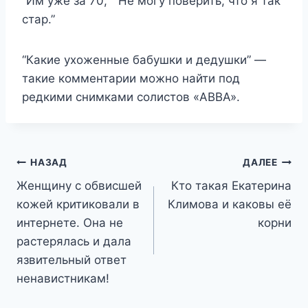
“Им уже за 70,” “Не могу поверить, что я так
стар.”
“Какие ухоженные бабушки и дедушки” —
такие комментарии можно найти под
редкими снимками солистов «ABBA».
Навигация
НАЗАД
ДАЛЕЕ
Женщину с обвисшей
Кто такая Екатерина
по
кожей критиковали в
Климова и каковы её
записям
интернете. Она не
корни
растерялась и дала
язвительный ответ
ненавистникам!