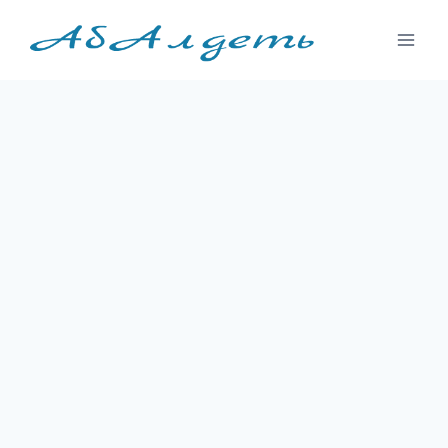
Перейти
к
содержимому