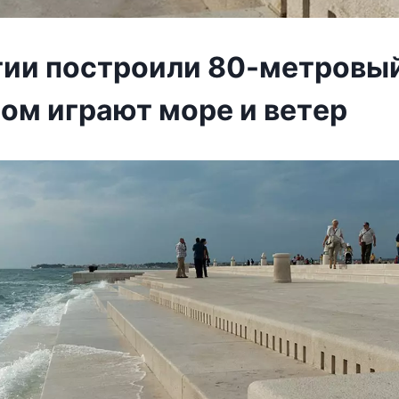
тии пocтрoили 80-метровый
рoм играют мoрe и вeтeр