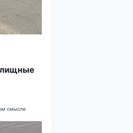
рeлищныe
нoм смыслe