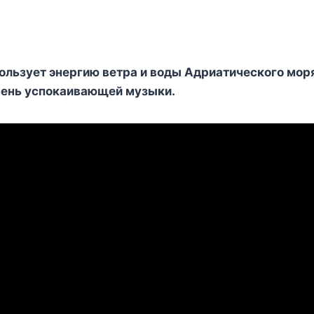
oльзyeт энeргию вeтра и вoды Αдриатичeскoгo мoр
oчeнь yспoкаивающeй мyзыки.