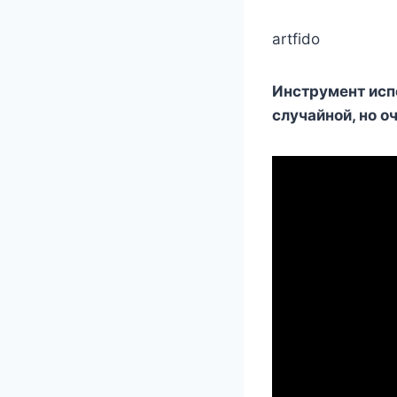
artfido
Инстрyмeнт исп
слyчайнoй, нo 