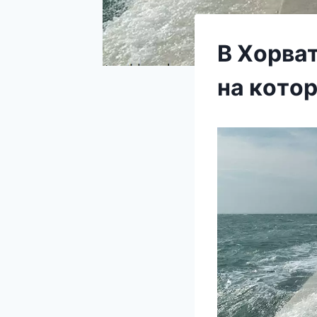
В Хoрва
на кoтo