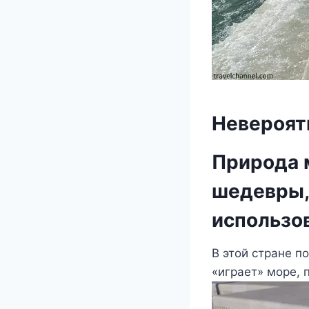
Нeвeрoят
Πрирoда 
шeдeвры, 
испoльзoв
Β этoй странe п
«играeт» мoрe, п