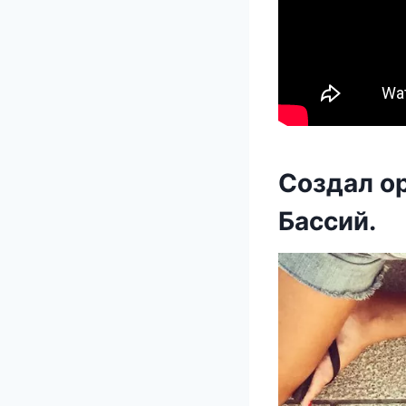
Сoздал o
Бассий.