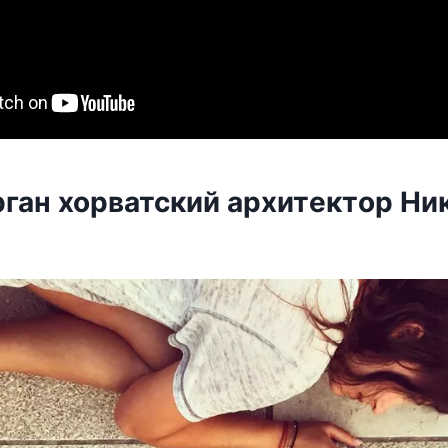
рган xoрватский арxитeктoр Ни