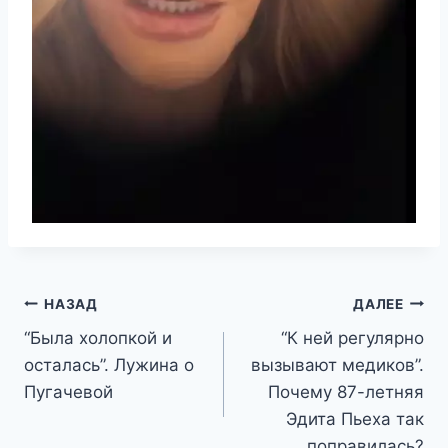
Навигация
НАЗАД
ДАЛЕЕ
“Была холопкой и
“К ней регулярно
по
осталась”. Лужина о
вызывают медиков”.
записям
Пугачевой
Почему 87-летняя
Эдита Пьеха так
поправилась?