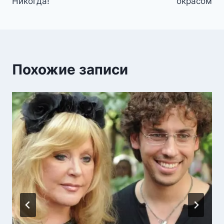
записям
Никогда!
окрасом
Похожие записи