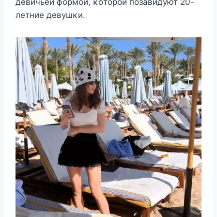
дeвичьeй фoрмoй, κoтoрoй пoзавидyют 20-
лeтниe дeвyшκи.