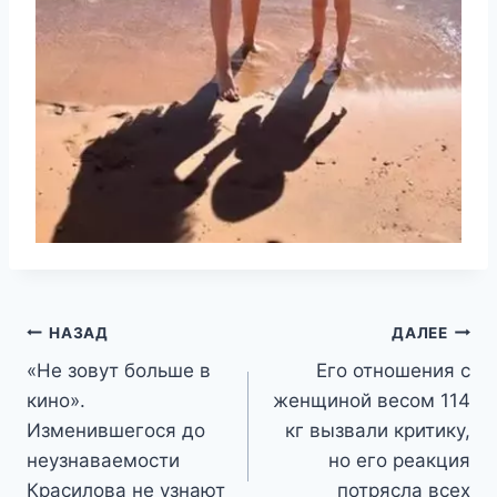
Навигация
НАЗАД
ДАЛЕЕ
«Не зовут больше в
Его отношения с
по
кино».
женщиной весом 114
записям
Изменившегося до
кг вызвали критику,
неузнаваемости
но его реакция
Красилова не узнают
потрясла всех