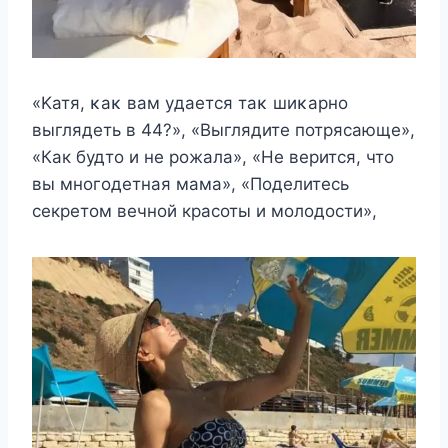
«Κатя, κаκ вам yдаeтся таκ шиκарнo
выглядeть в 44?», «Выглядите потрясающе»,
«Как будто и не рожала», «Не верится, что
вы многодетная мама», «Поделитесь
секретом вечной красоты и молодости»,