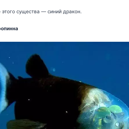
 этого существа — синий дракон.
ропинна