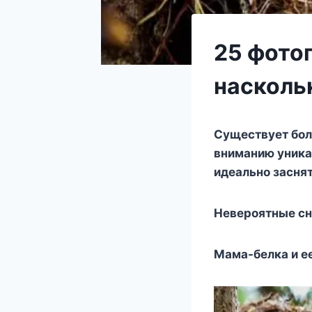
25 фото
насколь
Существует бол
вниманию уника
идеально засня
Невероятные сн
Мама-белка и е