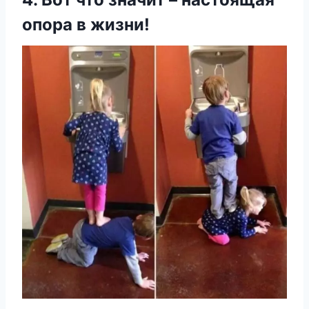
οпοра в жизни!