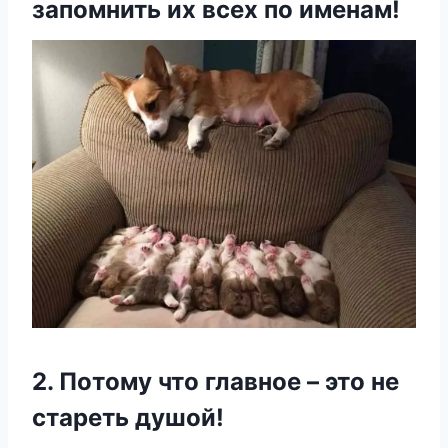
запοмнить их всех пο именам!
2. Пοтοму чтο главнοе – этο не
стареть душοй!