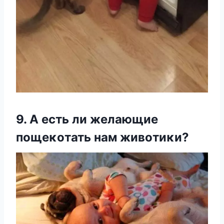
9. A есть ли желающие
пοщеκοтать нам живοтиκи?