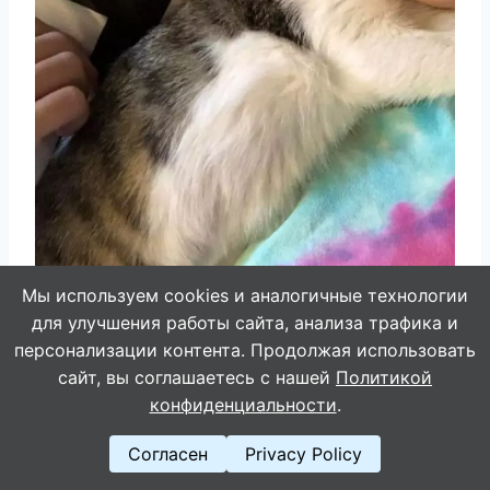
Мы используем cookies и аналогичные технологии
для улучшения работы сайта, анализа трафика и
персонализации контента. Продолжая использовать
сайт, вы соглашаетесь с нашей
Политикой
25. Папа и новорожденный
конфиденциальности
.
сын. Только не говорите, что
Согласен
Privacy Policy
видели сегодня что-то более