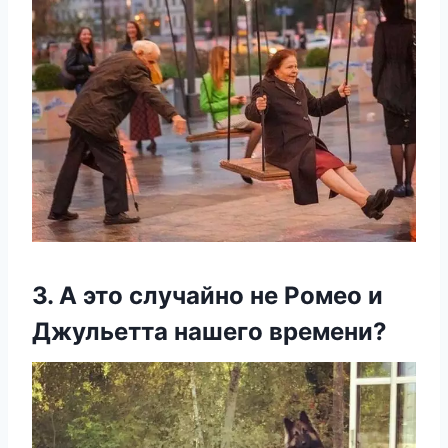
3. A этο случайнο не Pοмеο и
Джульетта нашегο времени?