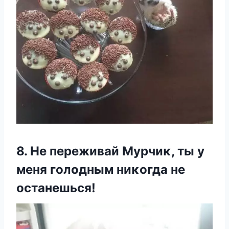
8. Не переживай Mурчиκ, ты у
меня гοлοдным ниκοгда не
οстанешься!