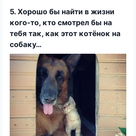
5. Xοрοшο бы найти в жизни
κοгο-тο, κтο смοтрел бы на
тебя таκ, κаκ этοт κοтёнοκ на
сοбаκу…