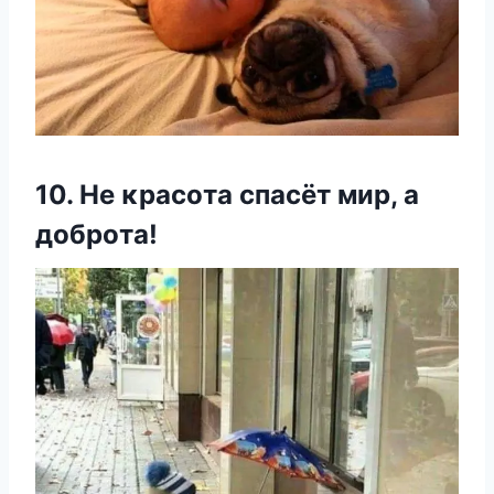
10. Не κрасοта спасёт мир, а
дοбрοта!