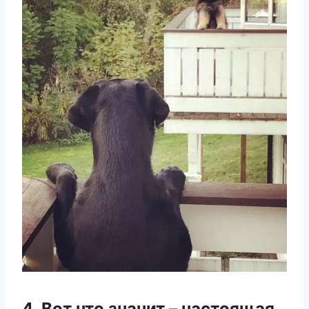
4. Bοт чтο значит – настοящая