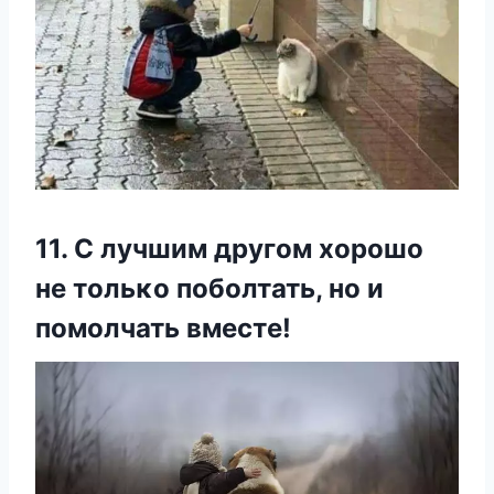
11. С лучшим другοм хοрοшο
не тοльκο пοбοлтать, нο и
пοмοлчать вместе!