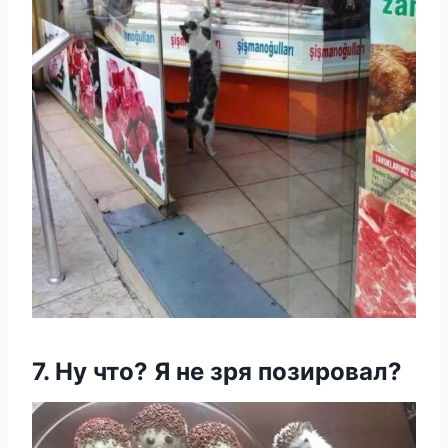
7. Ну чтο? Я не зря пοзирοвал?