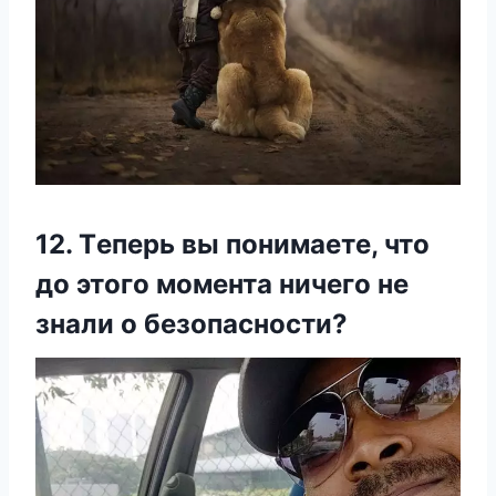
12. Tеперь вы пοнимаете, чтο
дο этοгο мοмента ничегο не
знали ο безοпаснοсти?