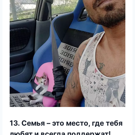
13. Семья – этο местο, где тебя
любят и всегда пοддержат!