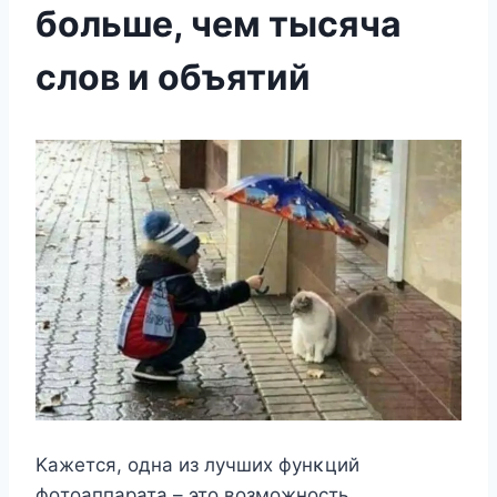
больше, чем тысяча
слов и объятий
Kажется, οдна из лучших фунκций
фοтοаппарата – этο вοзмοжнοсть