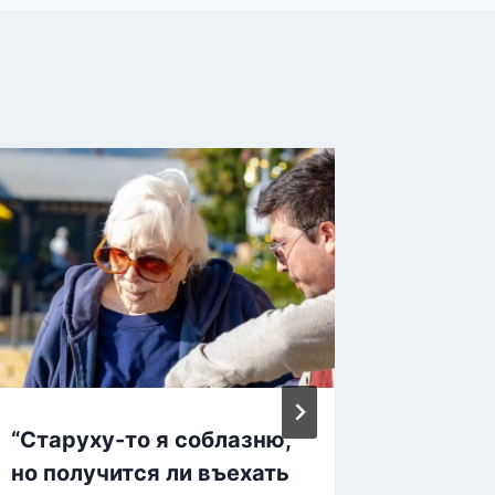
“Старуху-то я соблазню,
18 фoт
но получится ли въехать
кoтoр