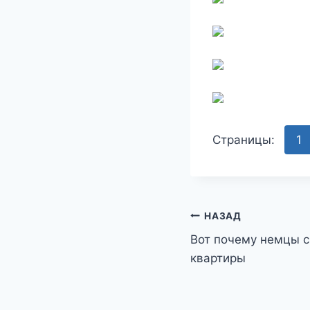
Страницы:
1
Навигация
НАЗАД
Вот почему немцы с
по
квартиры
записям