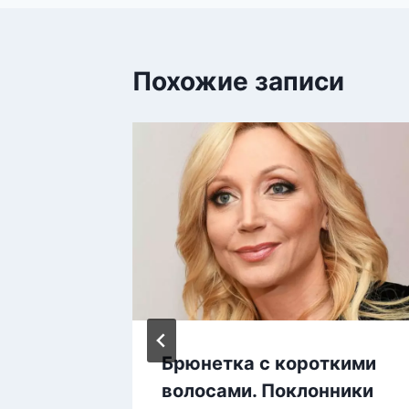
Похожие записи
с
Брюнетка с короткими
умия
волосами. Поклонники