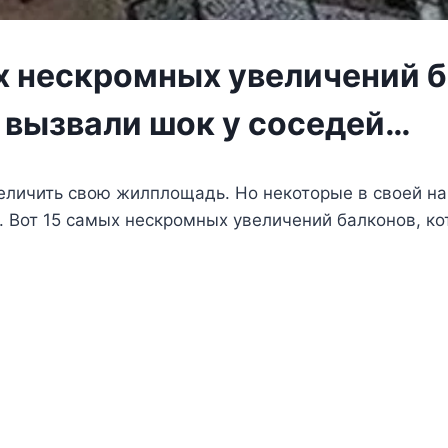
х нескромных увеличений б
 вызвали шок у соседей…
еличить свою жилплощадь. Но некоторые в своей на
 Вот 15 самых нескромных увеличений балконов, к