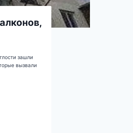
алконов,
глости зашли
оторые вызвали