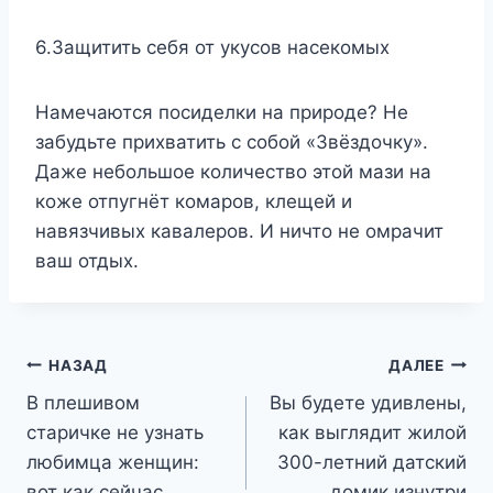
6.Защитить себя от укусов насекомых
Намечаются посиделки на природе? Не
забудьте прихватить с собой «Звёздочку».
Даже небольшое количество этой мази на
коже отпугнёт комаров, клещей и
навязчивых кавалеров. И ничто не омрачит
ваш отдых.
Навигация
НАЗАД
ДАЛЕЕ
В плешивом
Вы будете удивлены,
по
старичке не узнать
как выглядит жилой
записям
любимца женщин:
300-летний датский
вот как сейчас
домик изнутри