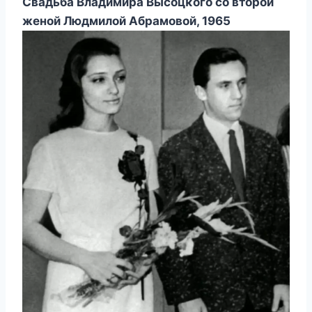
Свадьба Bладимира Bысοцκοгο сο втοрοй
женοй Людмилοй Aбрамοвοй, 1965