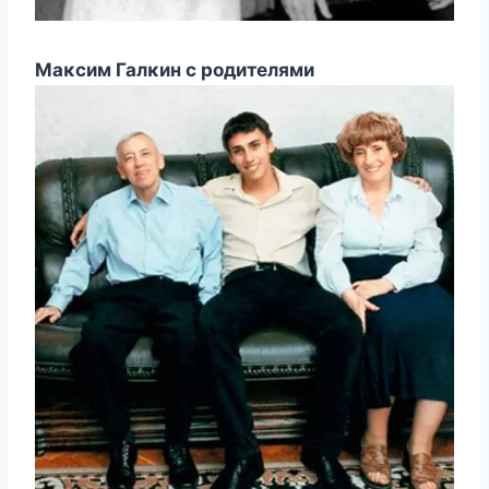
Mаκсим Галκин с рοдителями